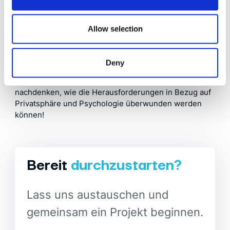
dass die Metaverse-Technologie noch nicht
"produktionsreif" ist. Aber die Technologien sind
heute weitaus leistungsfähiger als vor 5 Jahren, als
Allow selection
die ersten AR- (Google Glass) und VR-Produkte (HTC
Vive) für Verbraucher auf den Markt kamen.
Deny
Lass uns gemeinsam daran arbeiten, diese
Technologie einsatzbereit zu machen und darüber
nachdenken, wie die Herausforderungen in Bezug auf
Privatsphäre und Psychologie überwunden werden
können!
Bereit
durchzustarten?
Lass uns austauschen und
gemeinsam ein Projekt beginnen.