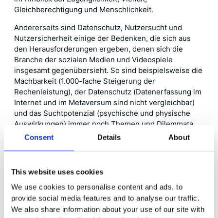
Gleichberechtigung und Menschlichkeit.
Andererseits sind Datenschutz, Nutzersucht und
Nutzersicherheit einige der Bedenken, die sich aus
den Herausforderungen ergeben, denen sich die
Branche der sozialen Medien und Videospiele
insgesamt gegenübersieht. So sind beispielsweise die
Machbarkeit (1.000-fache Steigerung der
Rechenleistung), der Datenschutz (Datenerfassung im
Internet und im Metaversum sind nicht vergleichbar)
und das Suchtpotenzial (psychische und physische
Auswirkungen) immer noch Themen und Dilemmata,
die es zu diskutieren und zu lösen gilt.
Consent
Details
About
Metaverse ist (noch)
nicht
This website uses cookies
produktionsreif
We use cookies to personalise content and ads, to
provide social media features and to analyse our traffic.
We also share information about your use of our site with
Im Laufe des Jahres 2021 wurde das Wort