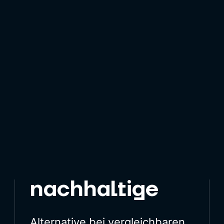
Ergebnis
Eine
vollständig nachhaltige alternative
Lösung
, um die aktuell verwendeten
chemische Verbindungen zu ersetzen, aus
Kosten- und Funktionalitätsperspektive
bewertet.
Vollständig
nachhaltige
Alternative bei vergleichbaren