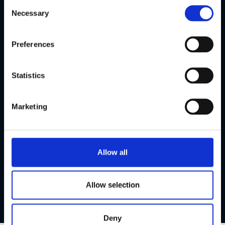
Consent
aktive Patente.
Necessary
Selection
Preferences
Statistics
Marketing
Allow all
Allow selection
Deny