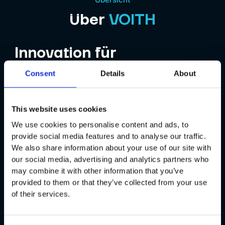
Übersicht
Über
VOITH
Innovation für
Antriebstechnik,
Consent
Details
About
Wasserkraft und
Papierherstellung
This website uses cookies
We use cookies to personalise content and ads, to
provide social media features and to analyse our traffic.
Die Voith-Gruppe ist ein weltweit tätiger
We also share information about your use of our site with
Technologieanbieter in 100%-igem Familienbesitz, mit
our social media, advertising and analytics partners who
einem breiten Portfolio an Systemen, Produkten,
may combine it with other information that you’ve
Dienstleistungen und digitalen Anwendungen. Voith ist
provided to them or that they’ve collected from your use
in den Bereichen Energie, Papier, Bergbau sowie
of their services.
Transport- und Automobilwesen tätig. Forschung und
Entwicklung haben bei Voith traditionell einen hohen
Stellenwert - das Unternehmen hält mehrere tausend