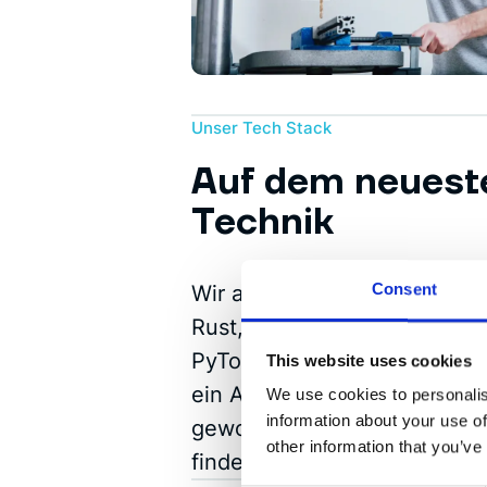
Unser Tech Stack
Auf dem neuest
Technik
Wir arbeiten gerne mit den 
Consent
Rust, Django, Flutter, Snowf
PyTorch, ROS2, Unity und F
This website uses cookies
ein Auge auf vielversprech
We use cookies to personalis
information about your use of
geworfen. Das macht Spaß un
other information that you’ve
finden wir ja das nächste gr