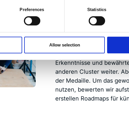
Wie wir arbeiten
Preferences
Statistics
Innovative Lös
morgen inspiri
Wir entwickeln für unsere
Allow selection
der neuesten Technologie
Erkenntnisse und bewährte
anderen Cluster weiter. Abe
der Medaille. Um das gew
nutzen, bewerten wir aufs
erstellen Roadmaps für kün