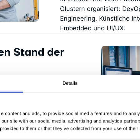
Clustern organisiert: DevO
Engineering, Künstliche In
Embedded und UI/UX.
en Stand der
neuesten Tech-Stacks wie
Details
lake, Kafka, Kubernetes,
igma. Außerdem haben wir
ende neue Technologien
e content and ads, to provide social media features and to analy
 our site with our social media, advertising and analytics partn
d wer weiß, vielleicht
 provided to them or that they’ve collected from your use of their
oße Ding.