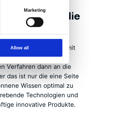
Marketing
ungen heute, die
eren
 Kunden neue Produkte mit
Allow all
 und geben unsere
n Verfahren dann an die
r das ist nur die eine Seite
onnene Wissen optimal zu
trebende Technologien und
ftige innovative Produkte.