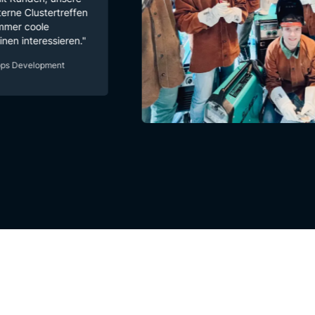
stertreffen
ole
ressieren."
lopment