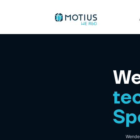
We
te
Sp
Wende 